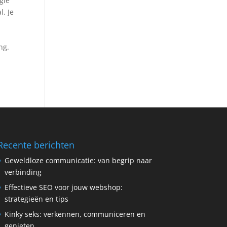
gie
. Je
n
ng.
Recente berichten
Geweldloze communicatie: van begrip naar
verbinding
Effectieve SEO voor jouw webshop:
strategieën en tips
Kinky seks: verkennen, communiceren en
genieten