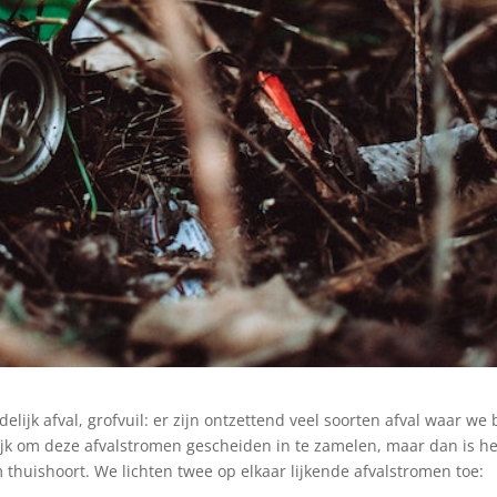
elijk afval, grofvuil: er zijn ontzettend veel soorten afval waar we 
rijk om deze afvalstromen gescheiden in te zamelen, maar dan is he
 thuishoort. We lichten twee op elkaar lijkende afvalstromen toe: