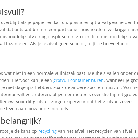
isvuil?
t overblijft als je papier en karton, plastic en gft-afval gescheiden h
fval dat ontstaat binnen een particulier huishouden, we krijgen hie
ishoudelijk afval nog opsplitsen in grof en fijn huishoudelijk afval
val inzamelen. Als je je afval goed scheidt, blijft je hoeveelheid
lles wat niet in een normale vuilniszak past. Meubels vallen onder d
rden. Hiervoor kun je een
grofvuil container huren
, wanneer je gro
l je niet dagelijks hebben, zoals de andere soorten huisvuil. Wanne
terieur wilt veranderen, blijven er meubels over die bij het grofvu
newi voor dit grofvuil, zorgen zij ervoor dat het grofvuil zoveel
eede leven aan jouw oude meubels.
belangrijk?
groot je de kans op
recycling
van het afval. Het recyclen van afval is