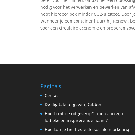
beter voor het milieu, omdat het een oplossin
nodig voor het verwerken en bewerken van afv
hebt hierdoor ook minder CO2-uitstoot. Door je
Wanneer je een container huurt bij Renewi, be
voor een circulaire economie en proberen zovee
Pagina’s
Contact
De digitale uitgeverij Gibbon
Hoe komt de uitgeverij Gibbon aan zijn
ludieke en inspirerende naam?
Hoe kun je het beste de sociale marketing