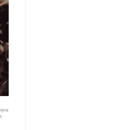
bijna
t