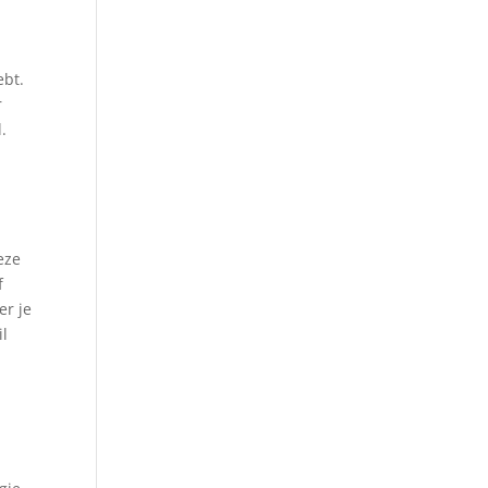
ebt.
r
.
eze
f
er je
il