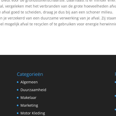
g biedt voor de grondstoffenschaarste. Daarnaast is er minder ener
al, vergeleken met het verbranden van de grote hoeveelheden afval
 afval goed te scheiden, draag je dus bij aan een schoner milieu.
n je verzekerd van een duurzame verwerking van je afval. Zij staa
l mogelijk afval te recyclen of te gebruiken voor energie herwinni
Categorieën
Algemeen
Duurzaamheid
Makelaar
Marketing
Motor Kleding